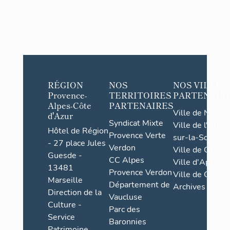
RÉGION
NOS
NOS VILLES
Provence-
TERRITOIRES
PARTENAIR
Alpes-Côte
PARTENAIRES
Ville de Nice
d'Azur
Syndicat Mixte
Ville de l'Isle-
Hôtel de Région
Provence Verte
sur-la-Sorgue
- 27 place Jules
Verdon
Ville de Grasse
Guesde -
CC Alpes
Ville d'Apt
13481
Provence Verdon
Ville de Cannes
Marseille
Département de
Archives
Direction de la
Vaucluse
Culture -
Parc des
Service
Baronnies
Patrimoine