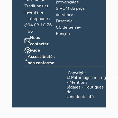
provençales
Traditions et
SIVOM du pays
Inventaire
de Vence
Téléphone :
Dracénie
04 88 10 76
CC de Serre-
66
Ponçon
Nous
contacter
Aide
Accessibilité :
non conforme
Copyright
©
Patrimages.maregionsud
-
Mentions
légales
-
Politiques
de
confidentialité