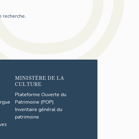
e recherche.
MINISTÈRE DE LA
CULTURE
Plateforme Ouverte du
orgue
Patrimoine (POP)
Inventaire général du
patrimoine
ives