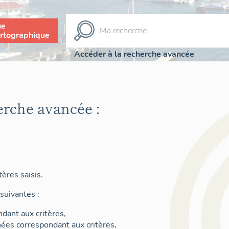
ue
rtographique
Accéder à la recherche avancée
erche avancée :
ères saisis.
suivantes :
dant aux critères,
nées correspondant aux critères,