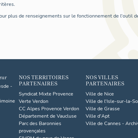
itères.
ur plus de renseignements sur le fonctionnement de l'outil d
zur
NOS TERRITOIRES
NOS VILLES
PARTENAIRES
PARTENAIRES
esde -
Syndicat Mixte Provence
Ville de Nice
rimoine
Verte Verdon
Ville de l'Isle-sur-la-S
CC Alpes Provence Verdon
Ville de Grasse
Département de Vaucluse
Ville d'Apt
Parc des Baronnies
Ville de Cannes - Arch
provençales