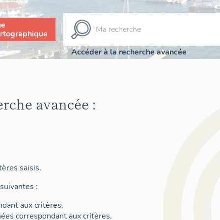
ue
rtographique
Accéder à la recherche avancée
erche avancée :
ères saisis.
suivantes :
dant aux critères,
nées correspondant aux critères,