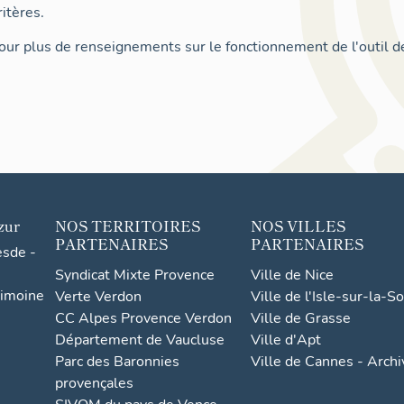
itères.
ur plus de renseignements sur le fonctionnement de l'outil d
zur
NOS TERRITOIRES
NOS VILLES
PARTENAIRES
PARTENAIRES
esde -
Syndicat Mixte Provence
Ville de Nice
rimoine
Verte Verdon
Ville de l'Isle-sur-la-S
CC Alpes Provence Verdon
Ville de Grasse
Département de Vaucluse
Ville d'Apt
Parc des Baronnies
Ville de Cannes - Arch
provençales