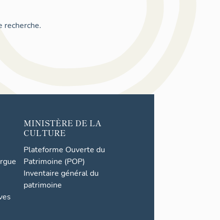
e recherche.
MINISTÈRE DE LA
CULTURE
Plateforme Ouverte du
orgue
Patrimoine (POP)
Inventaire général du
patrimoine
ives