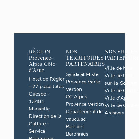
RÉGION
NOS
NOS VILLES
Provence-
TERRITOIRES
PARTENAIR
Alpes-Côte
PARTENAIRES
Ville de Nice
d'Azur
Syndicat Mixte
Ville de l'Isle-
Hôtel de Région
Provence Verte
sur-la-Sorgue
- 27 place Jules
Verdon
Ville de Grasse
Guesde -
CC Alpes
Ville d'Apt
13481
Provence Verdon
Ville de Cannes
Marseille
Département de
Archives
Direction de la
Vaucluse
Culture -
Parc des
Service
Baronnies
Patrimoine