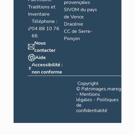
provençales
Traditions et
SIVOM du pays
Inventaire
de Vence
Téléphone :
Dracénie
04 88 10 76
CC de Serre-
66
Ponçon
Nous
contacter
Aide
Accessibilité :
non conforme
Copyright
©
Patrimages.maregionsud
-
Mentions
légales
-
Politiques
de
confidentialité