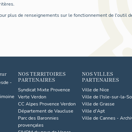
itères.
ur plus de renseignements sur le fonctionnement de l'outil d
zur
NOS TERRITOIRES
NOS VILLES
PARTENAIRES
PARTENAIRES
esde -
Syndicat Mixte Provence
Ville de Nice
rimoine
Verte Verdon
Ville de l'Isle-sur-la-S
CC Alpes Provence Verdon
Ville de Grasse
Département de Vaucluse
Ville d'Apt
Parc des Baronnies
Ville de Cannes - Arch
provençales