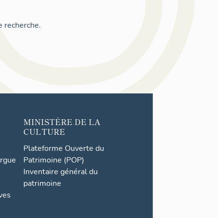
e recherche.
MINISTÈRE DE LA
CULTURE
Plateforme Ouverte du
orgue
Patrimoine (POP)
Inventaire général du
patrimoine
ives