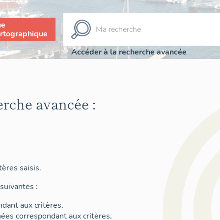
ue
rtographique
Accéder à la recherche avancée
erche avancée :
ères saisis.
suivantes :
dant aux critères,
nées correspondant aux critères,