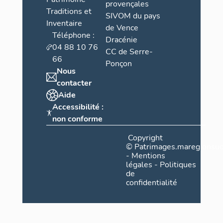
provençales
Traditions et
SIVOM du pays
Inventaire
de Vence
Téléphone :
Dracénie
04 88 10 76
CC de Serre-
66
Ponçon
Nous
contacter
Aide
Accessibilité :
non conforme
Copyright
©
Patrimages.maregionsud
-
Mentions
légales
-
Politiques
de
confidentialité