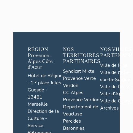
RÉGION
NOS
NOS VILLES
Provence-
TERRITOIRES
PARTENAIR
Alpes-Côte
PARTENAIRES
Ville de Nice
d'Azur
Syndicat Mixte
Ville de l'Isle-
Hôtel de Région
Provence Verte
sur-la-Sorgue
- 27 place Jules
Verdon
Ville de Grasse
Guesde -
CC Alpes
Ville d'Apt
13481
Provence Verdon
Ville de Cannes
Marseille
Département de
Archives
Direction de la
Vaucluse
Culture -
Parc des
Service
Baronnies
Patrimoine