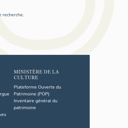
e recherche.
MINISTÈRE DE LA
CULTURE
Plateforme Ouverte du
orgue
Patrimoine (POP)
Inventaire général du
patrimoine
ives