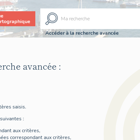
ue
rtographique
Accéder à la recherche avancée
erche avancée :
ères saisis.
suivantes :
dant aux critères,
nées correspondant aux critères,