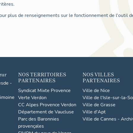
itères.
ur plus de renseignements sur le fonctionnement de l'outil d
zur
NOS TERRITOIRES
NOS VILLES
PARTENAIRES
PARTENAIRES
esde -
Syndicat Mixte Provence
Ville de Nice
rimoine
Verte Verdon
Ville de l'Isle-sur-la-S
CC Alpes Provence Verdon
Ville de Grasse
Département de Vaucluse
Ville d'Apt
Parc des Baronnies
Ville de Cannes - Arch
provençales