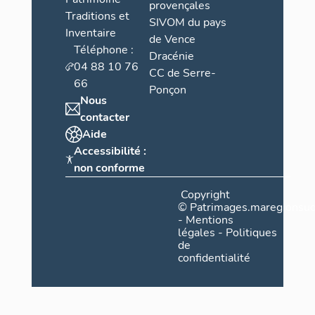
provençales
Traditions et
SIVOM du pays
Inventaire
de Vence
Téléphone :
Dracénie
04 88 10 76
CC de Serre-
66
Ponçon
Nous
contacter
Aide
Accessibilité :
non conforme
Copyright
©
Patrimages.maregionsud
-
Mentions
légales
-
Politiques
de
confidentialité