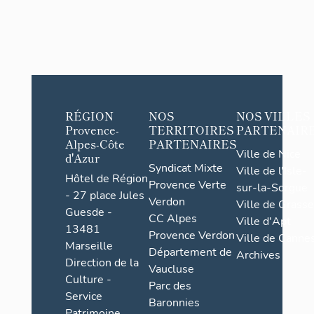
RÉGION
NOS
NOS VILLES
Provence-
TERRITOIRES
PARTENAIR
Alpes-Côte
PARTENAIRES
Ville de Nice
d'Azur
Syndicat Mixte
Ville de l'Isle-
Hôtel de Région
Provence Verte
sur-la-Sorgue
- 27 place Jules
Verdon
Ville de Grasse
Guesde -
CC Alpes
Ville d'Apt
13481
Provence Verdon
Ville de Cannes
Marseille
Département de
Archives
Direction de la
Vaucluse
Culture -
Parc des
Service
Baronnies
Patrimoine