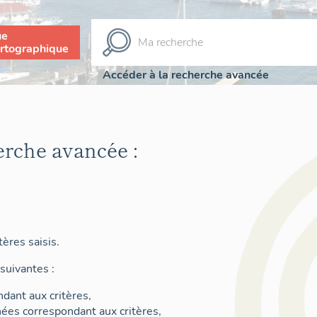
ue
rtographique
Accéder à la recherche avancée
erche avancée :
ères saisis.
suivantes :
dant aux critères,
nées correspondant aux critères,