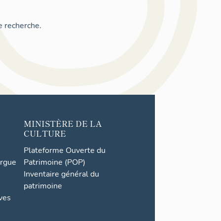
e recherche.
MINISTÈRE DE LA
CULTURE
Plateforme Ouverte du
orgue
Patrimoine (POP)
Inventaire général du
patrimoine
ives