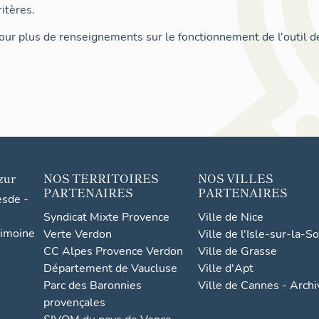
itères.
ur plus de renseignements sur le fonctionnement de l'outil d
zur
NOS TERRITOIRES
NOS VILLES
PARTENAIRES
PARTENAIRES
esde -
Syndicat Mixte Provence
Ville de Nice
rimoine
Verte Verdon
Ville de l'Isle-sur-la-S
CC Alpes Provence Verdon
Ville de Grasse
Département de Vaucluse
Ville d'Apt
Parc des Baronnies
Ville de Cannes - Arch
provençales