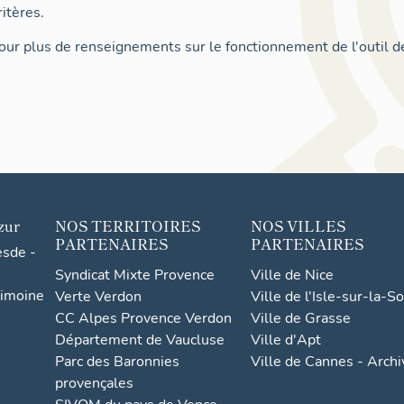
itères.
ur plus de renseignements sur le fonctionnement de l'outil d
zur
NOS TERRITOIRES
NOS VILLES
PARTENAIRES
PARTENAIRES
esde -
Syndicat Mixte Provence
Ville de Nice
rimoine
Verte Verdon
Ville de l'Isle-sur-la-S
CC Alpes Provence Verdon
Ville de Grasse
Département de Vaucluse
Ville d'Apt
Parc des Baronnies
Ville de Cannes - Arch
provençales