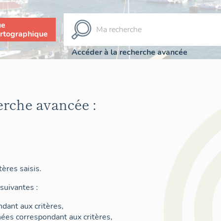
ue
rtographique
Accéder à la recherche avancée
erche avancée :
ères saisis.
suivantes :
dant aux critères,
nées correspondant aux critères,