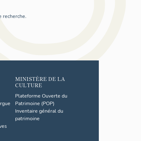
e recherche.
MINISTÈRE DE LA
CULTURE
Plateforme Ouverte du
orgue
Patrimoine (POP)
Inventaire général du
patrimoine
ives