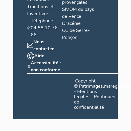
provençales
Traditions et
SIVOM du pays
Inventaire
de Vence
Téléphone :
Dracénie
04 88 10 76
CC de Serre-
66
Ponçon
Nous
contacter
Aide
Accessibilité :
non conforme
Copyright
©
Patrimages.maregionsud
-
Mentions
légales
-
Politiques
de
confidentialité