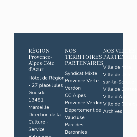
RÉGION
NOS
NOS VILLES
Provence-
TERRITOIRES
PARTENAIR
Alpes-Côte
PARTENAIRES
Ville de Nice
d'Azur
Syndicat Mixte
Ville de l'Isle-
Hôtel de Région
Provence Verte
sur-la-Sorgue
- 27 place Jules
Verdon
Ville de Grasse
Guesde -
CC Alpes
Ville d'Apt
13481
Provence Verdon
Ville de Cannes
Marseille
Département de
Archives
Direction de la
Vaucluse
Culture -
Parc des
Service
Baronnies
Patrimoine