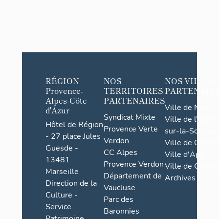
RÉGION
NOS
NOS VILLES
Provence-
TERRITOIRES
PARTENAIR
Alpes-Côte
PARTENAIRES
Ville de Nice
d'Azur
Syndicat Mixte
Ville de l'Isle-
Hôtel de Région
Provence Verte
sur-la-Sorgue
- 27 place Jules
Verdon
Ville de Grasse
Guesde -
CC Alpes
Ville d'Apt
13481
Provence Verdon
Ville de Cannes
Marseille
Département de
Archives
Direction de la
Vaucluse
Culture -
Parc des
Service
Baronnies
Patrimoine