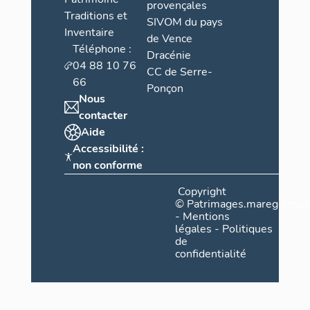
provençales
Traditions et
SIVOM du pays
Inventaire
de Vence
Téléphone :
Dracénie
04 88 10 76
CC de Serre-
66
Ponçon
Nous
contacter
Aide
Accessibilité :
non conforme
Copyright
©
Patrimages.maregionsud
-
Mentions
légales
-
Politiques
de
confidentialité