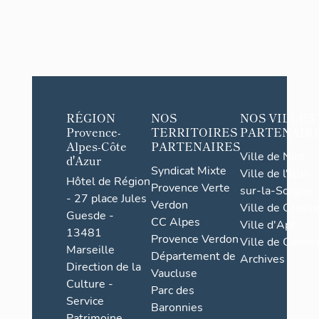
RÉGION
NOS
NOS VILLES
Provence-
TERRITOIRES
PARTENAIR
Alpes-Côte
PARTENAIRES
Ville de Nice
d'Azur
Syndicat Mixte
Ville de l'Isle-
Hôtel de Région
Provence Verte
sur-la-Sorgue
- 27 place Jules
Verdon
Ville de Grasse
Guesde -
CC Alpes
Ville d'Apt
13481
Provence Verdon
Ville de Cannes
Marseille
Département de
Archives
Direction de la
Vaucluse
Culture -
Parc des
Service
Baronnies
Patrimoine