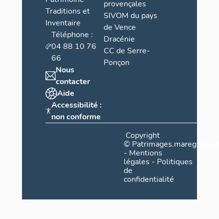
provençales
Traditions et
SIVOM du pays
Inventaire
de Vence
Téléphone :
Dracénie
04 88 10 76
CC de Serre-
66
Ponçon
Nous
contacter
Aide
Accessibilité :
non conforme
Copyright
©
Patrimages.maregionsud
-
Mentions
légales
-
Politiques
de
confidentialité