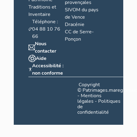
provençales
Traditions et
SIVOM du pays
Inventaire
de Vence
Téléphone :
Dracénie
04 88 10 76
CC de Serre-
66
Ponçon
Nous
contacter
Aide
Accessibilité :
non conforme
Copyright
©
Patrimages.maregionsud
-
Mentions
légales
-
Politiques
de
confidentialité