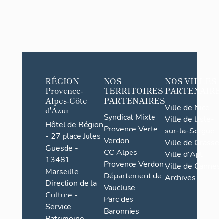
RÉGION
NOS
NOS VILLES
Provence-
TERRITOIRES
PARTENAIR
Alpes-Côte
PARTENAIRES
Ville de Nice
d'Azur
Syndicat Mixte
Ville de l'Isle-
Hôtel de Région
Provence Verte
sur-la-Sorgue
- 27 place Jules
Verdon
Ville de Grasse
Guesde -
CC Alpes
Ville d'Apt
13481
Provence Verdon
Ville de Cannes
Marseille
Département de
Archives
Direction de la
Vaucluse
Culture -
Parc des
Service
Baronnies
Patrimoine