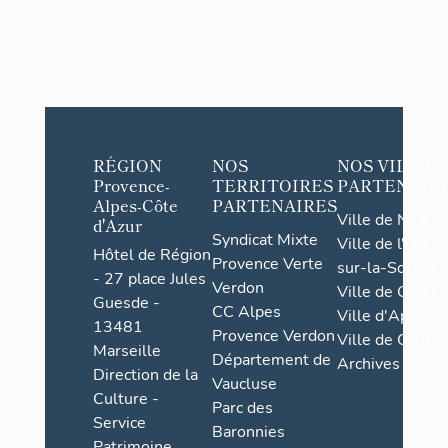
RÉGION
NOS
NOS VILLES
Provence-
TERRITOIRES
PARTENAIR
Alpes-Côte
PARTENAIRES
Ville de Nice
d'Azur
Syndicat Mixte
Ville de l'Isle-
Hôtel de Région
Provence Verte
sur-la-Sorgue
- 27 place Jules
Verdon
Ville de Grasse
Guesde -
CC Alpes
Ville d'Apt
13481
Provence Verdon
Ville de Cannes
Marseille
Département de
Archives
Direction de la
Vaucluse
Culture -
Parc des
Service
Baronnies
Patrimoine