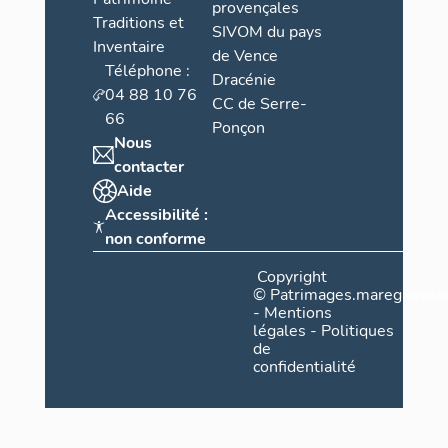
provençales
Traditions et
SIVOM du pays
Inventaire
de Vence
Téléphone :
Dracénie
04 88 10 76
CC de Serre-
66
Ponçon
Nous
contacter
Aide
Accessibilité :
non conforme
Copyright
©
Patrimages.maregionsud
-
Mentions
légales
-
Politiques
de
confidentialité