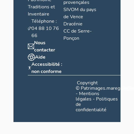
provençales
Traditions et
SIVOM du pays
Inventaire
de Vence
Téléphone :
Dracénie
04 88 10 76
CC de Serre-
66
Ponçon
Nous
contacter
Aide
Accessibilité :
non conforme
Copyright
©
Patrimages.maregionsud
-
Mentions
légales
-
Politiques
de
confidentialité