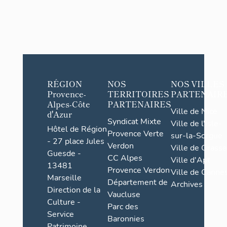
RÉGION
NOS
NOS VILLES
Provence-
TERRITOIRES
PARTENAIR
Alpes-Côte
PARTENAIRES
Ville de Nice
d'Azur
Syndicat Mixte
Ville de l'Isle-
Hôtel de Région
Provence Verte
sur-la-Sorgue
- 27 place Jules
Verdon
Ville de Grasse
Guesde -
CC Alpes
Ville d'Apt
13481
Provence Verdon
Ville de Cannes
Marseille
Département de
Archives
Direction de la
Vaucluse
Culture -
Parc des
Service
Baronnies
Patrimoine