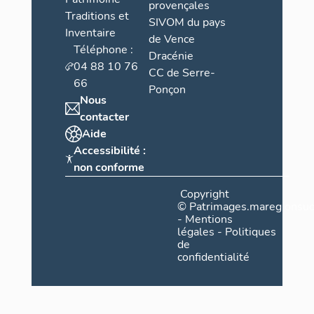
provençales
Traditions et
SIVOM du pays
Inventaire
de Vence
Téléphone :
Dracénie
04 88 10 76
CC de Serre-
66
Ponçon
Nous
contacter
Aide
Accessibilité :
non conforme
Copyright
©
Patrimages.maregionsud
-
Mentions
légales
-
Politiques
de
confidentialité