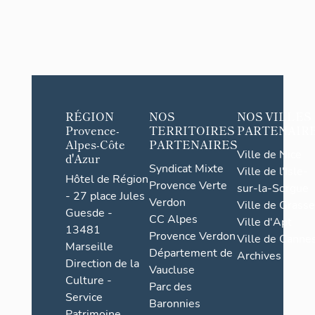
RÉGION
NOS
NOS VILLES
Provence-
TERRITOIRES
PARTENAIR
Alpes-Côte
PARTENAIRES
Ville de Nice
d'Azur
Syndicat Mixte
Ville de l'Isle-
Hôtel de Région
Provence Verte
sur-la-Sorgue
- 27 place Jules
Verdon
Ville de Grasse
Guesde -
CC Alpes
Ville d'Apt
13481
Provence Verdon
Ville de Cannes
Marseille
Département de
Archives
Direction de la
Vaucluse
Culture -
Parc des
Service
Baronnies
Patrimoine