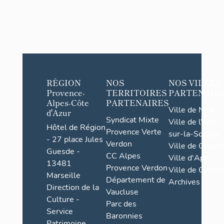
RÉGION
NOS
NOS VILLES
Provence-
TERRITOIRES
PARTENAIR
Alpes-Côte
PARTENAIRES
Ville de Nice
d'Azur
Syndicat Mixte
Ville de l'Isle-
Hôtel de Région
Provence Verte
sur-la-Sorgue
- 27 place Jules
Verdon
Ville de Grasse
Guesde -
CC Alpes
Ville d'Apt
13481
Provence Verdon
Ville de Cannes
Marseille
Département de
Archives
Direction de la
Vaucluse
Culture -
Parc des
Service
Baronnies
Patrimoine