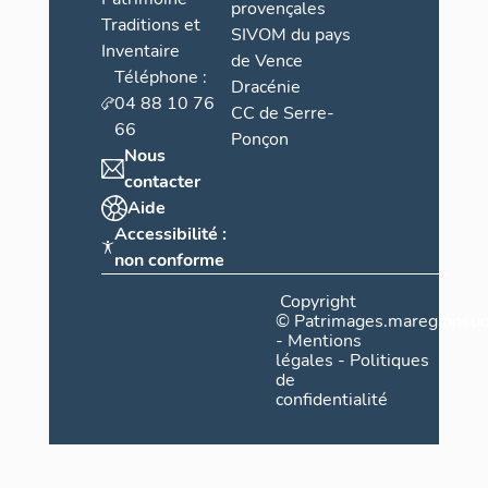
provençales
Traditions et
SIVOM du pays
Inventaire
de Vence
Téléphone :
Dracénie
04 88 10 76
CC de Serre-
66
Ponçon
Nous
contacter
Aide
Accessibilité :
non conforme
Copyright
©
Patrimages.maregionsud
-
Mentions
légales
-
Politiques
de
confidentialité