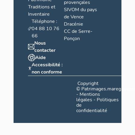
provençales
Traditions et
SIVOM du pays
Inventaire
de Vence
Téléphone :
Dracénie
04 88 10 76
CC de Serre-
66
Ponçon
Nous
contacter
Aide
Accessibilité :
non conforme
Copyright
©
Patrimages.maregionsud
-
Mentions
légales
-
Politiques
de
confidentialité