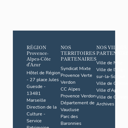
RÉGION
NOS
NOS VILLES
Provence-
TERRITOIRES
PARTENAIR
Alpes-Côte
PARTENAIRES
Ville de Nice
d'Azur
Syndicat Mixte
Ville de l'Isle-
Hôtel de Région
Provence Verte
sur-la-Sorgue
- 27 place Jules
Verdon
Ville de Grasse
Guesde -
CC Alpes
Ville d'Apt
13481
Provence Verdon
Ville de Cannes
Marseille
Département de
Archives
Direction de la
Vaucluse
Culture -
Parc des
Service
Baronnies
Patrimoine