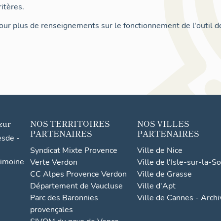
itères.
ur plus de renseignements sur le fonctionnement de l'outil d
zur
NOS TERRITOIRES
NOS VILLES
PARTENAIRES
PARTENAIRES
esde -
Syndicat Mixte Provence
Ville de Nice
rimoine
Verte Verdon
Ville de l'Isle-sur-la-S
CC Alpes Provence Verdon
Ville de Grasse
Département de Vaucluse
Ville d'Apt
Parc des Baronnies
Ville de Cannes - Arch
provençales