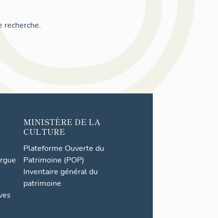
e recherche.
MINISTÈRE DE LA
CULTURE
Plateforme Ouverte du
orgue
Patrimoine (POP)
Inventaire général du
patrimoine
ives