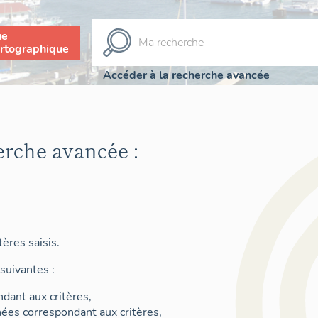
ue
rtographique
Accéder à la recherche avancée
erche avancée :
ères saisis.
suivantes :
dant aux critères,
nées correspondant aux critères,