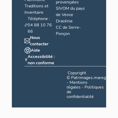
provençales
Traditions et
SIVOM du pays
Inventaire
de Vence
Téléphone :
Dracénie
04 88 10 76
CC de Serre-
66
Ponçon
Nous
contacter
Aide
Accessibilité :
non conforme
Copyright
©
Patrimages.maregionsud
-
Mentions
légales
-
Politiques
de
confidentialité