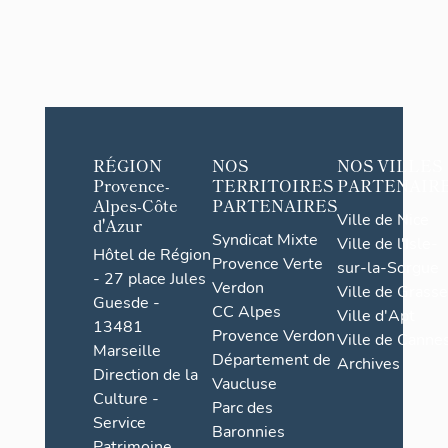
RÉGION
NOS
NOS VILLES
Provence-
TERRITOIRES
PARTENAIR
Alpes-Côte
PARTENAIRES
Ville de Nice
d'Azur
Syndicat Mixte
Ville de l'Isle-
Hôtel de Région
Provence Verte
sur-la-Sorgue
- 27 place Jules
Verdon
Ville de Grasse
Guesde -
CC Alpes
Ville d'Apt
13481
Provence Verdon
Ville de Cannes
Marseille
Département de
Archives
Direction de la
Vaucluse
Culture -
Parc des
Service
Baronnies
Patrimoine