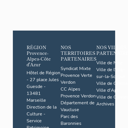
RÉGION
NOS
NOS VILLES
Provence-
TERRITOIRES
PARTENAIR
Alpes-Côte
PARTENAIRES
Ville de Nice
d'Azur
Syndicat Mixte
Ville de l'Isle-
Hôtel de Région
Provence Verte
sur-la-Sorgue
- 27 place Jules
Verdon
Ville de Grasse
Guesde -
CC Alpes
Ville d'Apt
13481
Provence Verdon
Ville de Cannes
Marseille
Département de
Archives
Direction de la
Vaucluse
Culture -
Parc des
Service
Baronnies
Patrimoine