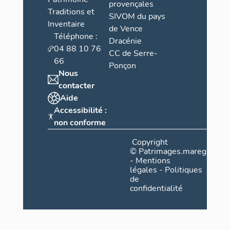
provençales
Traditions et
SIVOM du pays
Inventaire
de Vence
Téléphone :
Dracénie
04 88 10 76
CC de Serre-
66
Ponçon
Nous
contacter
Aide
Accessibilité :
non conforme
Copyright
©
Patrimages.maregionsud
-
Mentions
légales
-
Politiques
de
confidentialité