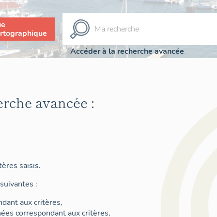
ue
rtographique
Accéder à la recherche avancée
erche avancée :
ères saisis.
suivantes :
dant aux critères,
nées correspondant aux critères,