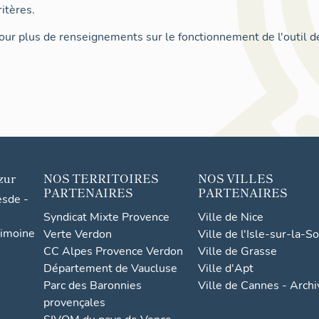
itères.
ur plus de renseignements sur le fonctionnement de l'outil d
zur
NOS TERRITOIRES
NOS VILLES
PARTENAIRES
PARTENAIRES
esde -
Syndicat Mixte Provence
Ville de Nice
rimoine
Verte Verdon
Ville de l'Isle-sur-la-S
CC Alpes Provence Verdon
Ville de Grasse
Département de Vaucluse
Ville d'Apt
Parc des Baronnies
Ville de Cannes - Arch
provençales