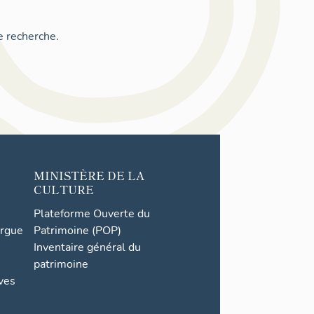
e recherche.
MINISTÈRE DE LA
CULTURE
Plateforme Ouverte du
orgue
Patrimoine (POP)
Inventaire général du
patrimoine
ives