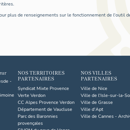
itères.
ur plus de renseignements sur le fonctionnement de l'outil d
zur
NOS TERRITOIRES
NOS VILLES
PARTENAIRES
PARTENAIRES
esde -
Syndicat Mixte Provence
Ville de Nice
rimoine
Verte Verdon
Ville de l'Isle-sur-la-S
CC Alpes Provence Verdon
Ville de Grasse
Département de Vaucluse
Ville d'Apt
Parc des Baronnies
Ville de Cannes - Arch
provençales