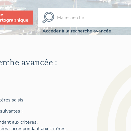
ue
rtographique
Accéder à la recherche avancée
erche avancée :
ères saisis.
suivantes :
dant aux critères,
nées correspondant aux critères,