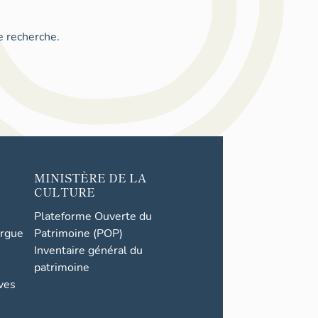
e recherche.
MINISTÈRE DE LA
CULTURE
Plateforme Ouverte du
orgue
Patrimoine (POP)
Inventaire général du
patrimoine
ives