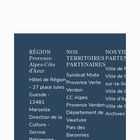
RÉGION
NOS
NOS VILLES
Provence-
TERRITOIRES
PARTENAIR
Alpes-Côte
PARTENAIRES
Ville de Nice
d'Azur
Syndicat Mixte
Ville de l'Isle-
Hôtel de Région
Provence Verte
sur-la-Sorgue
- 27 place Jules
Verdon
Ville de Grasse
Guesde -
CC Alpes
Ville d'Apt
13481
Provence Verdon
Ville de Cannes
Marseille
Département de
Archives
Direction de la
Vaucluse
Culture -
Parc des
Service
Baronnies
Patrimoine