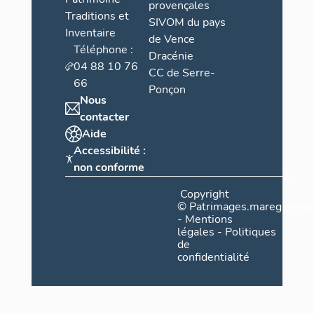
provençales
Traditions et
SIVOM du pays
Inventaire
de Vence
Téléphone :
Dracénie
04 88 10 76
CC de Serre-
66
Ponçon
Nous
contacter
Aide
Accessibilité :
non conforme
Copyright
©
Patrimages.maregionsud
-
Mentions
légales
-
Politiques
de
confidentialité