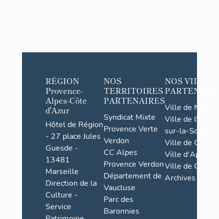
RÉGION
NOS
NOS VILLES
Provence-
TERRITOIRES
PARTENAIR
Alpes-Côte
PARTENAIRES
Ville de Nice
d'Azur
Syndicat Mixte
Ville de l'Isle-
Hôtel de Région
Provence Verte
sur-la-Sorgue
- 27 place Jules
Verdon
Ville de Grasse
Guesde -
CC Alpes
Ville d'Apt
13481
Provence Verdon
Ville de Cannes
Marseille
Département de
Archives
Direction de la
Vaucluse
Culture -
Parc des
Service
Baronnies
Patrimoine