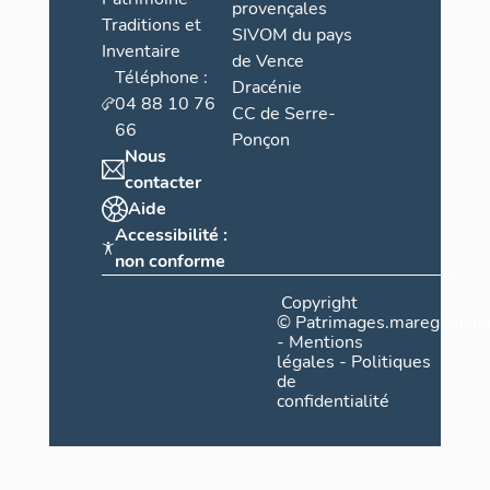
provençales
Traditions et
SIVOM du pays
Inventaire
de Vence
Téléphone :
Dracénie
04 88 10 76
CC de Serre-
66
Ponçon
Nous
contacter
Aide
Accessibilité :
non conforme
Copyright
©
Patrimages.maregionsud
-
Mentions
légales
-
Politiques
de
confidentialité