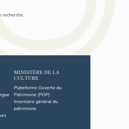
e recherche.
MINISTÈRE DE LA
CULTURE
Plateforme Ouverte du
orgue
Patrimoine (POP)
Inventaire général du
patrimoine
ives