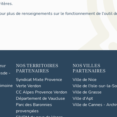
itères.
ur plus de renseignements sur le fonctionnement de l'outil d
zur
NOS TERRITOIRES
NOS VILLES
PARTENAIRES
PARTENAIRES
esde -
Syndicat Mixte Provence
Ville de Nice
rimoine
Verte Verdon
Ville de l'Isle-sur-la-S
CC Alpes Provence Verdon
Ville de Grasse
Département de Vaucluse
Ville d'Apt
Parc des Baronnies
Ville de Cannes - Arch
provençales