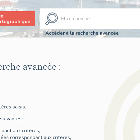
ue
rtographique
Accéder à la recherche avancée
erche avancée :
ères saisis.
suivantes :
dant aux critères,
nées correspondant aux critères,