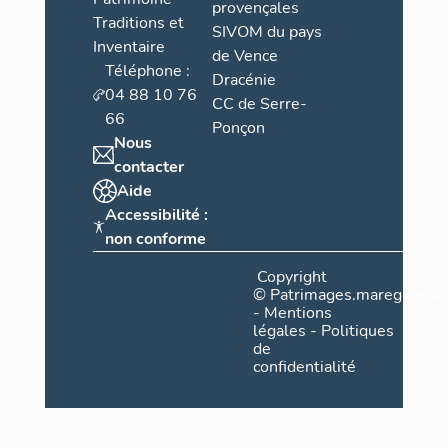
provençales
Traditions et
SIVOM du pays
Inventaire
de Vence
Téléphone :
Dracénie
04 88 10 76
CC de Serre-
66
Ponçon
Nous
contacter
Aide
Accessibilité :
non conforme
Copyright
©
Patrimages.maregionsud
-
Mentions
légales
-
Politiques
de
confidentialité