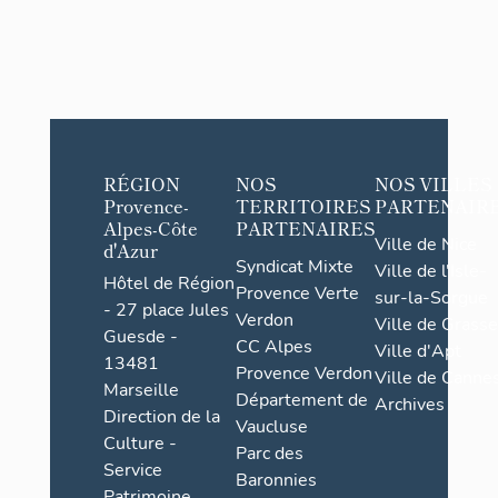
RÉGION
NOS
NOS VILLES
Provence-
TERRITOIRES
PARTENAIR
Alpes-Côte
PARTENAIRES
Ville de Nice
d'Azur
Syndicat Mixte
Ville de l'Isle-
Hôtel de Région
Provence Verte
sur-la-Sorgue
- 27 place Jules
Verdon
Ville de Grasse
Guesde -
CC Alpes
Ville d'Apt
13481
Provence Verdon
Ville de Cannes
Marseille
Département de
Archives
Direction de la
Vaucluse
Culture -
Parc des
Service
Baronnies
Patrimoine