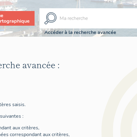
ue
rtographique
Accéder à la recherche avancée
erche avancée :
ères saisis.
suivantes :
dant aux critères,
nées correspondant aux critères,