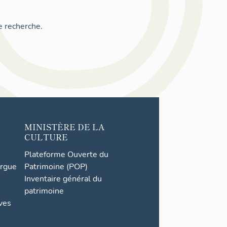
e recherche.
MINISTÈRE DE LA
CULTURE
Plateforme Ouverte du
orgue
Patrimoine (POP)
Inventaire général du
patrimoine
ives