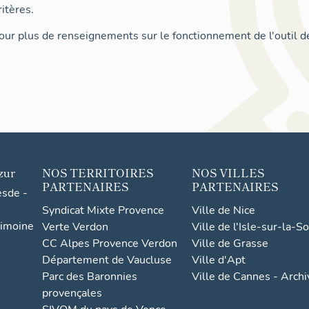
itères.
ur plus de renseignements sur le fonctionnement de l'outil d
zur
NOS TERRITOIRES
NOS VILLES
PARTENAIRES
PARTENAIRES
esde -
Syndicat Mixte Provence
Ville de Nice
rimoine
Verte Verdon
Ville de l'Isle-sur-la-S
CC Alpes Provence Verdon
Ville de Grasse
Département de Vaucluse
Ville d'Apt
Parc des Baronnies
Ville de Cannes - Arch
provençales