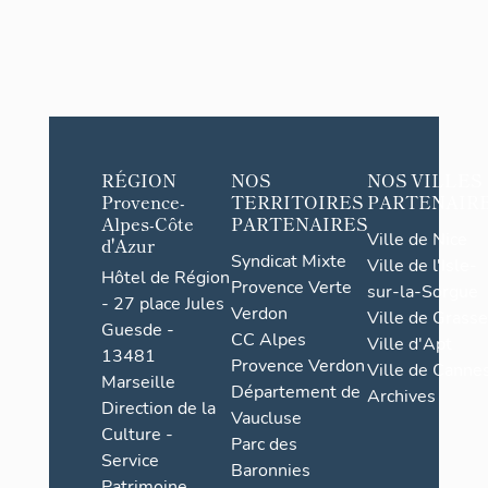
RÉGION
NOS
NOS VILLES
Provence-
TERRITOIRES
PARTENAIR
Alpes-Côte
PARTENAIRES
Ville de Nice
d'Azur
Syndicat Mixte
Ville de l'Isle-
Hôtel de Région
Provence Verte
sur-la-Sorgue
- 27 place Jules
Verdon
Ville de Grasse
Guesde -
CC Alpes
Ville d'Apt
13481
Provence Verdon
Ville de Cannes
Marseille
Département de
Archives
Direction de la
Vaucluse
Culture -
Parc des
Service
Baronnies
Patrimoine