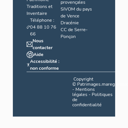
provençales
Traditions et
SIVOM du pays
Inventaire
de Vence
Téléphone :
Dracénie
04 88 10 76
CC de Serre-
66
Ponçon
Nous
contacter
Aide
Accessibilité :
non conforme
Copyright
©
Patrimages.maregionsud
-
Mentions
légales
-
Politiques
de
confidentialité