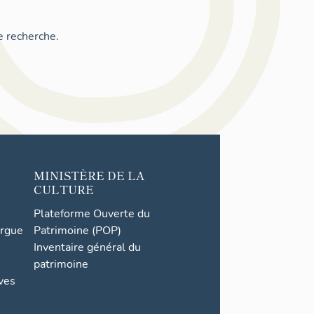
e recherche.
MINISTÈRE DE LA
CULTURE
Plateforme Ouverte du
orgue
Patrimoine (POP)
Inventaire général du
patrimoine
ives