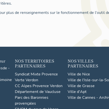
itères.
ur plus de renseignements sur le fonctionnement de l'outil d
zur
NOS TERRITOIRES
NOS VILLES
PARTENAIRES
PARTENAIRES
esde -
Syndicat Mixte Provence
Ville de Nice
rimoine
Verte Verdon
Ville de l'Isle-sur-la-S
CC Alpes Provence Verdon
Ville de Grasse
Département de Vaucluse
Ville d'Apt
Parc des Baronnies
Ville de Cannes - Arch
provençales