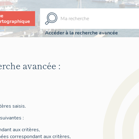
ue
rtographique
Accéder à la recherche avancée
erche avancée :
ères saisis.
suivantes :
dant aux critères,
nées correspondant aux critères,