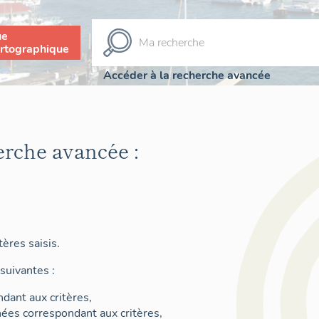
ue
rtographique
Accéder à la recherche avancée
erche avancée :
ères saisis.
suivantes :
dant aux critères,
nées correspondant aux critères,