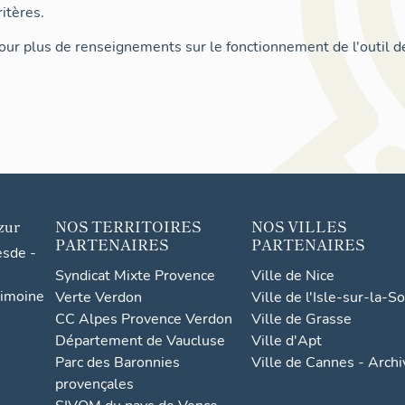
itères.
ur plus de renseignements sur le fonctionnement de l'outil d
zur
NOS TERRITOIRES
NOS VILLES
PARTENAIRES
PARTENAIRES
esde -
Syndicat Mixte Provence
Ville de Nice
rimoine
Verte Verdon
Ville de l'Isle-sur-la-S
CC Alpes Provence Verdon
Ville de Grasse
Département de Vaucluse
Ville d'Apt
Parc des Baronnies
Ville de Cannes - Arch
provençales