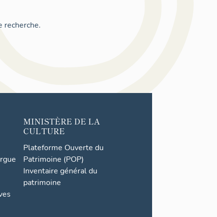
e recherche.
MINISTÈRE DE LA
CULTURE
Plateforme Ouverte du
orgue
Patrimoine (POP)
Inventaire général du
patrimoine
ives