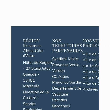
RÉGION
NOS
NOS VILLES
Provence-
TERRITOIRES
PARTENAIR
Alpes-Côte
PARTENAIRES
Ville de Nice
d'Azur
Syndicat Mixte
Ville de l'Isle-
Hôtel de Région
Provence Verte
sur-la-Sorgue
- 27 place Jules
Verdon
Ville de Grasse
Guesde -
CC Alpes
Ville d'Apt
13481
Provence Verdon
Ville de Cannes
Marseille
Département de
Archives
Direction de la
Vaucluse
Culture -
Parc des
Service
Baronnies
Patrimoine