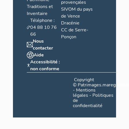
provençales
Traditions et
SIVOM du pays
Inventaire
de Vence
Téléphone :
Dracénie
04 88 10 76
CC de Serre-
66
Ponçon
Nous
contacter
Aide
Accessibilité :
non conforme
Copyright
©
Patrimages.maregionsud
-
Mentions
légales
-
Politiques
de
confidentialité