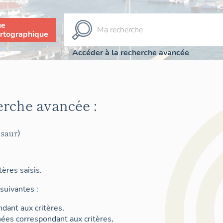
ue
rtographique
Accéder à la recherche avancée
erche avancée :
saur)
ères saisis.
suivantes :
dant aux critères,
nées correspondant aux critères,