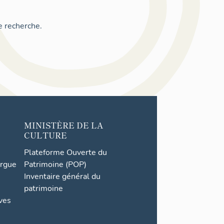
e recherche.
MINISTÈRE DE LA
CULTURE
Plateforme Ouverte du
orgue
Patrimoine (POP)
Inventaire général du
patrimoine
ives