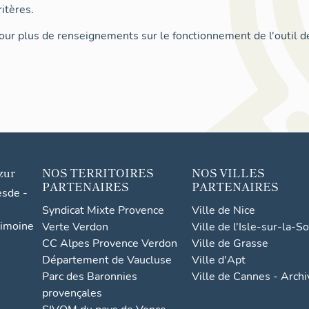
itères.
ur plus de renseignements sur le fonctionnement de l'outil d
zur
NOS TERRITOIRES
NOS VILLES
PARTENAIRES
PARTENAIRES
esde -
Syndicat Mixte Provence
Ville de Nice
rimoine
Verte Verdon
Ville de l'Isle-sur-la-S
CC Alpes Provence Verdon
Ville de Grasse
Département de Vaucluse
Ville d'Apt
Parc des Baronnies
Ville de Cannes - Arch
provençales