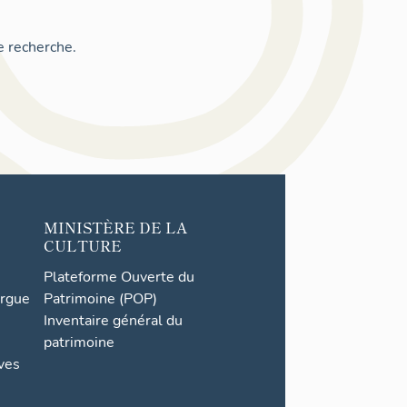
e recherche.
MINISTÈRE DE LA
CULTURE
Plateforme Ouverte du
orgue
Patrimoine (POP)
Inventaire général du
patrimoine
ives