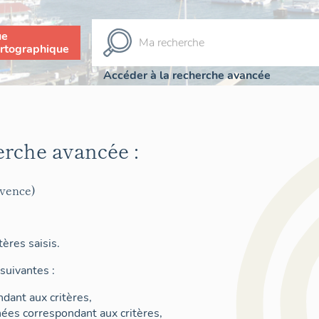
ue
rtographique
Accéder à la recherche avancée
erche avancée :
ovence)
ères saisis.
suivantes :
dant aux critères,
nées correspondant aux critères,