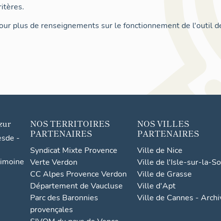
itères.
ur plus de renseignements sur le fonctionnement de l'outil d
zur
NOS TERRITOIRES
NOS VILLES
PARTENAIRES
PARTENAIRES
esde -
Syndicat Mixte Provence
Ville de Nice
rimoine
Verte Verdon
Ville de l'Isle-sur-la-S
CC Alpes Provence Verdon
Ville de Grasse
Département de Vaucluse
Ville d'Apt
Parc des Baronnies
Ville de Cannes - Arch
provençales