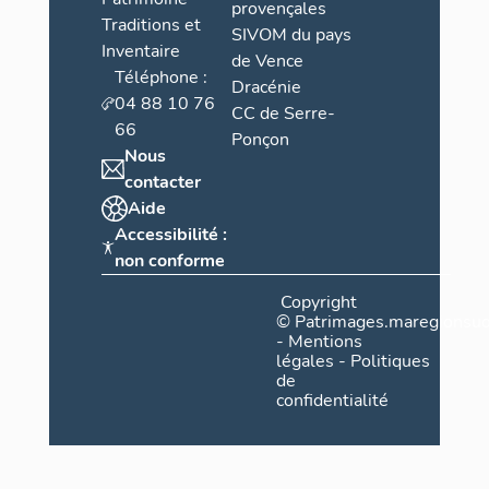
provençales
Traditions et
SIVOM du pays
Inventaire
de Vence
Téléphone :
Dracénie
04 88 10 76
CC de Serre-
66
Ponçon
Nous
contacter
Aide
Accessibilité :
non conforme
Copyright
©
Patrimages.maregionsud
-
Mentions
légales
-
Politiques
de
confidentialité