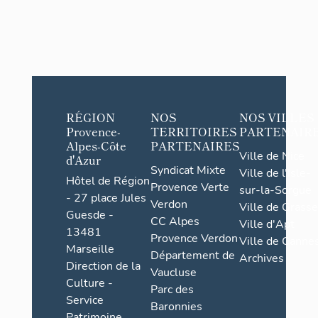
RÉGION
NOS
NOS VILLES
Provence-
TERRITOIRES
PARTENAIR
Alpes-Côte
PARTENAIRES
Ville de Nice
d'Azur
Syndicat Mixte
Ville de l'Isle-
Hôtel de Région
Provence Verte
sur-la-Sorgue
- 27 place Jules
Verdon
Ville de Grasse
Guesde -
CC Alpes
Ville d'Apt
13481
Provence Verdon
Ville de Cannes
Marseille
Département de
Archives
Direction de la
Vaucluse
Culture -
Parc des
Service
Baronnies
Patrimoine