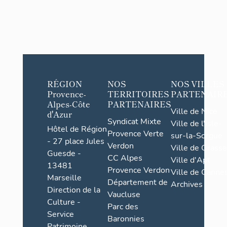
RÉGION
NOS
NOS VILLES
Provence-
TERRITOIRES
PARTENAIR
Alpes-Côte
PARTENAIRES
Ville de Nice
d'Azur
Syndicat Mixte
Ville de l'Isle-
Hôtel de Région
Provence Verte
sur-la-Sorgue
- 27 place Jules
Verdon
Ville de Grasse
Guesde -
CC Alpes
Ville d'Apt
13481
Provence Verdon
Ville de Cannes
Marseille
Département de
Archives
Direction de la
Vaucluse
Culture -
Parc des
Service
Baronnies
Patrimoine