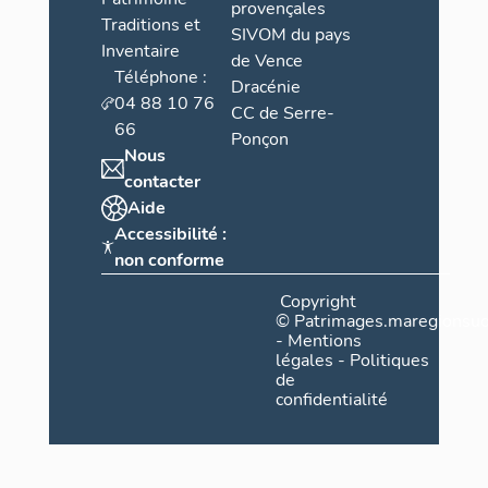
provençales
Traditions et
SIVOM du pays
Inventaire
de Vence
Téléphone :
Dracénie
04 88 10 76
CC de Serre-
66
Ponçon
Nous
contacter
Aide
Accessibilité :
non conforme
Copyright
©
Patrimages.maregionsud
-
Mentions
légales
-
Politiques
de
confidentialité