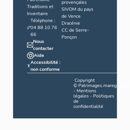
provençales
Traditions et
SIVOM du pays
Inventaire
de Vence
Téléphone :
Dracénie
04 88 10 76
CC de Serre-
66
Ponçon
Nous
contacter
Aide
Accessibilité :
non conforme
Copyright
©
Patrimages.maregionsud
-
Mentions
légales
-
Politiques
de
confidentialité