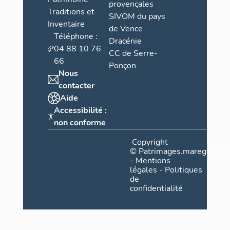
provençales
Traditions et
SIVOM du pays
Inventaire
de Vence
Téléphone :
Dracénie
04 88 10 76
CC de Serre-
66
Ponçon
Nous
contacter
Aide
Accessibilité :
non conforme
Copyright
©
Patrimages.maregionsud
-
Mentions
légales
-
Politiques
de
confidentialité