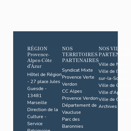
RÉGION
NOS
NOS VILLES
Provence-
TERRITOIRES
PARTENAIR
Alpes-Côte
PARTENAIRES
Ville de Nice
d'Azur
Syndicat Mixte
Ville de l'Isle-
Hôtel de Région
Provence Verte
sur-la-Sorgue
- 27 place Jules
Verdon
Ville de Grasse
Guesde -
CC Alpes
Ville d'Apt
13481
Provence Verdon
Ville de Cannes
Marseille
Département de
Archives
Direction de la
Vaucluse
Culture -
Parc des
Service
Baronnies
Patrimoine