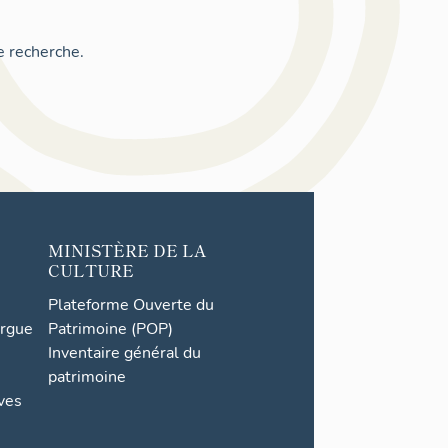
e recherche.
MINISTÈRE DE LA
CULTURE
Plateforme Ouverte du
orgue
Patrimoine (POP)
Inventaire général du
patrimoine
ives