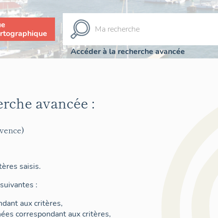
ue
rtographique
Accéder à la recherche avancée
erche avancée :
ovence)
ères saisis.
suivantes :
dant aux critères,
nées correspondant aux critères,