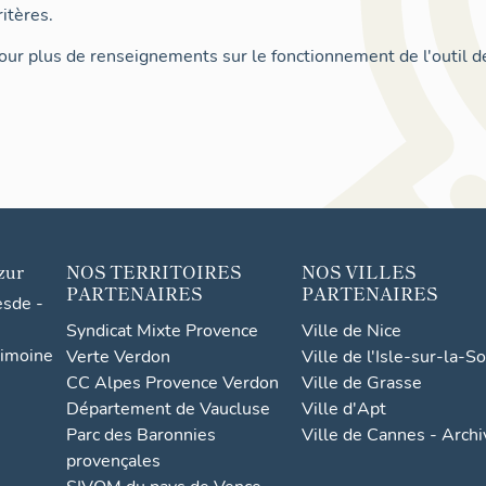
itères.
ur plus de renseignements sur le fonctionnement de l'outil d
zur
NOS TERRITOIRES
NOS VILLES
PARTENAIRES
PARTENAIRES
esde -
Syndicat Mixte Provence
Ville de Nice
rimoine
Verte Verdon
Ville de l'Isle-sur-la-S
CC Alpes Provence Verdon
Ville de Grasse
Département de Vaucluse
Ville d'Apt
Parc des Baronnies
Ville de Cannes - Arch
provençales