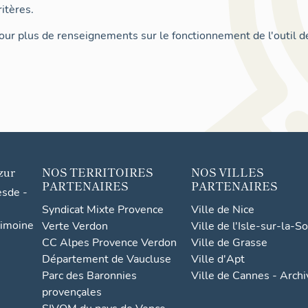
itères.
ur plus de renseignements sur le fonctionnement de l'outil d
zur
NOS TERRITOIRES
NOS VILLES
PARTENAIRES
PARTENAIRES
esde -
Syndicat Mixte Provence
Ville de Nice
rimoine
Verte Verdon
Ville de l'Isle-sur-la-S
CC Alpes Provence Verdon
Ville de Grasse
Département de Vaucluse
Ville d'Apt
Parc des Baronnies
Ville de Cannes - Arch
provençales