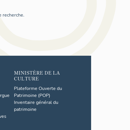
e recherche.
MINISTÈRE DE LA
CULTURE
Plateforme Ouverte du
orgue
Patrimoine (POP)
Inventaire général du
patrimoine
ives