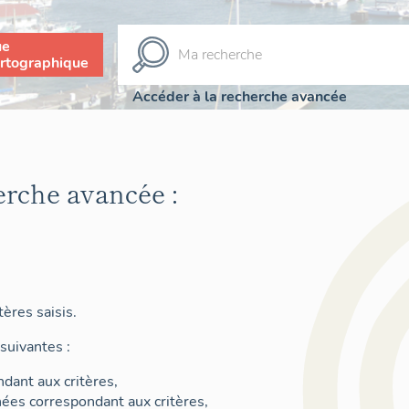
ue
rtographique
Accéder à la recherche avancée
erche avancée :
ères saisis.
suivantes :
dant aux critères,
nées correspondant aux critères,