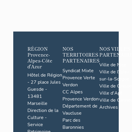
RÉGION
NOS
NOS VILLES
Provence-
TERRITOIRES
PARTENAIR
Alpes-Côte
PARTENAIRES
Ville de Nice
d'Azur
Syndicat Mixte
Ville de l'Isle-
Hôtel de Région
Provence Verte
sur-la-Sorgue
- 27 place Jules
Verdon
Ville de Grasse
Guesde -
CC Alpes
Ville d'Apt
13481
Provence Verdon
Ville de Cannes
Marseille
Département de
Archives
Direction de la
Vaucluse
Culture -
Parc des
Service
Baronnies
Patrimoine