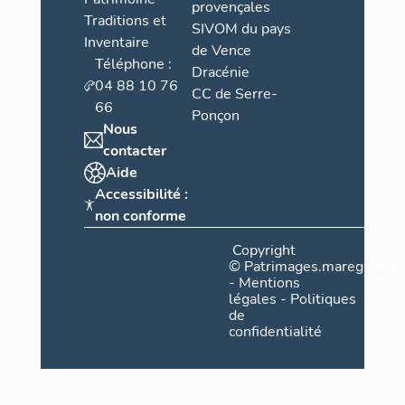
provençales
Traditions et
SIVOM du pays
Inventaire
de Vence
Téléphone :
Dracénie
04 88 10 76
CC de Serre-
66
Ponçon
Nous
contacter
Aide
Accessibilité :
non conforme
Copyright
©
Patrimages.maregionsud
-
Mentions
légales
-
Politiques
de
confidentialité