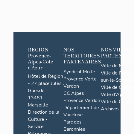
RÉGION
NOS
NOS VILLES
Provence-
TERRITOIRES
PARTENAIR
Alpes-Côte
PARTENAIRES
Ville de Nice
d'Azur
Syndicat Mixte
Ville de l'Isle-
Hôtel de Région
Provence Verte
sur-la-Sorgue
- 27 place Jules
Verdon
Ville de Grasse
Guesde -
CC Alpes
Ville d'Apt
13481
Provence Verdon
Ville de Cannes
Marseille
Département de
Archives
Direction de la
Vaucluse
Culture -
Parc des
Service
Baronnies
Patrimoine