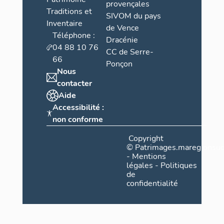
provençales
Traditions et
SIVOM du pays
Inventaire
de Vence
Téléphone :
Dracénie
04 88 10 76
CC de Serre-
66
Ponçon
Nous
contacter
Aide
Accessibilité :
non conforme
Copyright
©
Patrimages.maregionsud
-
Mentions
légales
-
Politiques
de
confidentialité