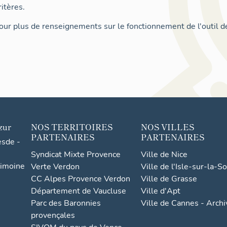
itères.
ur plus de renseignements sur le fonctionnement de l'outil d
zur
NOS TERRITOIRES
NOS VILLES
PARTENAIRES
PARTENAIRES
esde -
Syndicat Mixte Provence
Ville de Nice
rimoine
Verte Verdon
Ville de l'Isle-sur-la-S
CC Alpes Provence Verdon
Ville de Grasse
Département de Vaucluse
Ville d'Apt
Parc des Baronnies
Ville de Cannes - Arch
provençales