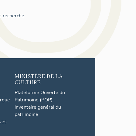
e recherche.
MINISTÈRE DE LA
CULTURE
Plateforme Ouverte du
orgue
Patrimoine (POP)
Inventaire général du
patrimoine
ives