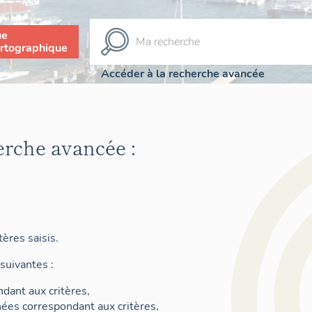
ue
rtographique
Accéder à la recherche avancée
erche avancée :
ères saisis.
suivantes :
dant aux critères,
nées correspondant aux critères,