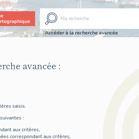
ue
rtographique
Accéder à la recherche avancée
erche avancée :
ères saisis.
suivantes :
dant aux critères,
nées correspondant aux critères,