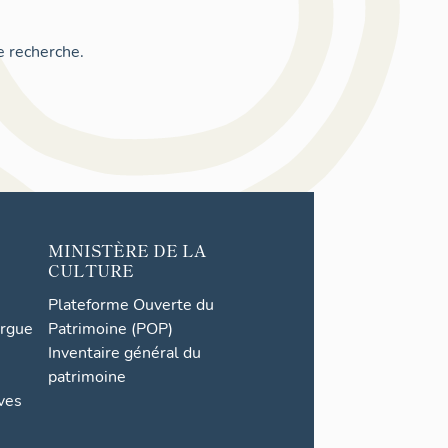
e recherche.
MINISTÈRE DE LA
CULTURE
Plateforme Ouverte du
orgue
Patrimoine (POP)
Inventaire général du
patrimoine
ives