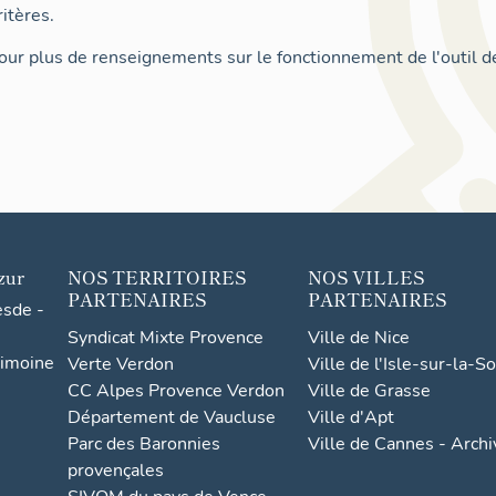
itères.
ur plus de renseignements sur le fonctionnement de l'outil d
zur
NOS TERRITOIRES
NOS VILLES
PARTENAIRES
PARTENAIRES
esde -
Syndicat Mixte Provence
Ville de Nice
rimoine
Verte Verdon
Ville de l'Isle-sur-la-S
CC Alpes Provence Verdon
Ville de Grasse
Département de Vaucluse
Ville d'Apt
Parc des Baronnies
Ville de Cannes - Arch
provençales