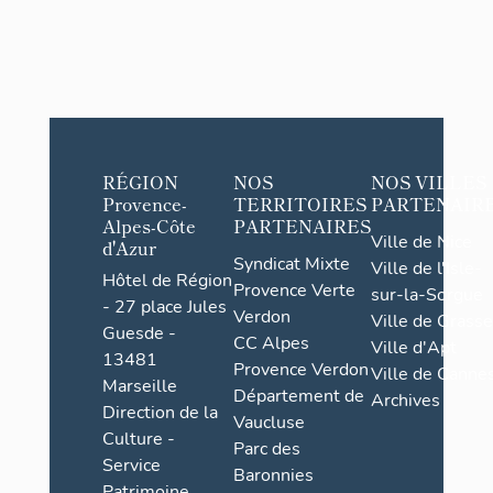
RÉGION
NOS
NOS VILLES
Provence-
TERRITOIRES
PARTENAIR
Alpes-Côte
PARTENAIRES
Ville de Nice
d'Azur
Syndicat Mixte
Ville de l'Isle-
Hôtel de Région
Provence Verte
sur-la-Sorgue
- 27 place Jules
Verdon
Ville de Grasse
Guesde -
CC Alpes
Ville d'Apt
13481
Provence Verdon
Ville de Cannes
Marseille
Département de
Archives
Direction de la
Vaucluse
Culture -
Parc des
Service
Baronnies
Patrimoine