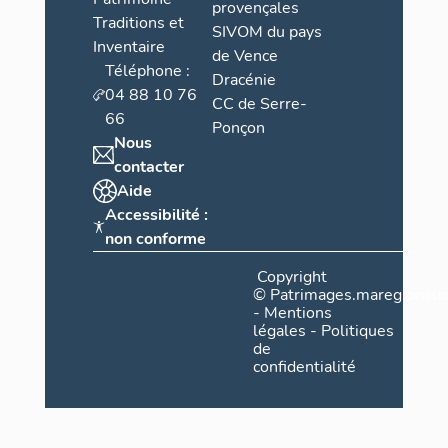
provençales
Traditions et
SIVOM du pays
Inventaire
de Vence
Téléphone :
Dracénie
04 88 10 76
CC de Serre-
66
Ponçon
Nous
contacter
Aide
Accessibilité :
non conforme
Copyright
©
Patrimages.maregionsud
-
Mentions
légales
-
Politiques
de
confidentialité