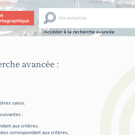
ue
rtographique
Accéder à la recherche avancée
erche avancée :
ères saisis.
suivantes :
dant aux critères,
nées correspondant aux critères,