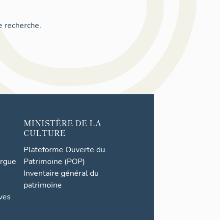
e recherche.
MINISTÈRE DE LA
CULTURE
Plateforme Ouverte du
orgue
Patrimoine (POP)
Inventaire général du
patrimoine
ives