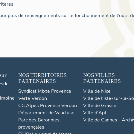
itères.
ur plus de renseignements sur le fonctionnement de l'outil d
zur
NOS TERRITOIRES
NOS VILLES
PARTENAIRES
PARTENAIRES
esde -
Syndicat Mixte Provence
Ville de Nice
rimoine
Verte Verdon
Ville de l'Isle-sur-la-S
CC Alpes Provence Verdon
Ville de Grasse
Département de Vaucluse
Ville d'Apt
Parc des Baronnies
Ville de Cannes - Arch
provençales