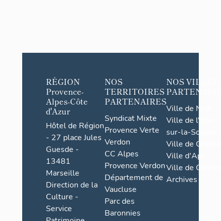
RÉGION
NOS
NOS VILLES
Provence-
TERRITOIRES
PARTENAIR
Alpes-Côte
PARTENAIRES
Ville de Nice
d'Azur
Syndicat Mixte
Ville de l'Isle-
Hôtel de Région
Provence Verte
sur-la-Sorgue
- 27 place Jules
Verdon
Ville de Grasse
Guesde -
CC Alpes
Ville d'Apt
13481
Provence Verdon
Ville de Cannes
Marseille
Département de
Archives
Direction de la
Vaucluse
Culture -
Parc des
Service
Baronnies
Patrimoine