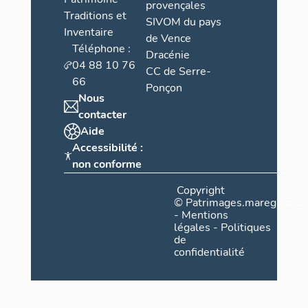
provençales
Traditions et
SIVOM du pays
Inventaire
de Vence
Téléphone :
Dracénie
04 88 10 76
CC de Serre-
66
Ponçon
Nous
contacter
Aide
Accessibilité :
non conforme
Copyright
©
Patrimages.maregionsud
-
Mentions
légales
-
Politiques
de
confidentialité