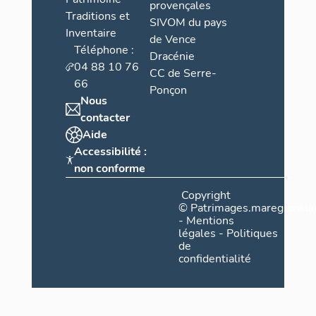
provençales
Traditions et
SIVOM du pays
Inventaire
de Vence
Téléphone :
Dracénie
04 88 10 76
CC de Serre-
66
Ponçon
Nous
contacter
Aide
Accessibilité :
non conforme
Copyright
©
Patrimages.maregionsud
-
Mentions
légales
-
Politiques
de
confidentialité