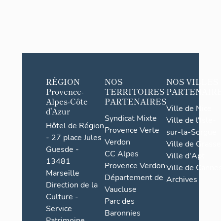
RÉGION
NOS
NOS VILLES
Provence-
TERRITOIRES
PARTENAIR
Alpes-Côte
PARTENAIRES
Ville de Nice
d'Azur
Syndicat Mixte
Ville de l'Isle-
Hôtel de Région
Provence Verte
sur-la-Sorgue
- 27 place Jules
Verdon
Ville de Grasse
Guesde -
CC Alpes
Ville d'Apt
13481
Provence Verdon
Ville de Cannes
Marseille
Département de
Archives
Direction de la
Vaucluse
Culture -
Parc des
Service
Baronnies
Patrimoine