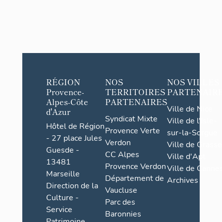
RÉGION
NOS
NOS VILLES
Provence-
TERRITOIRES
PARTENAIR
Alpes-Côte
PARTENAIRES
Ville de Nice
d'Azur
Syndicat Mixte
Ville de l'Isle-
Hôtel de Région
Provence Verte
sur-la-Sorgue
- 27 place Jules
Verdon
Ville de Grasse
Guesde -
CC Alpes
Ville d'Apt
13481
Provence Verdon
Ville de Cannes
Marseille
Département de
Archives
Direction de la
Vaucluse
Culture -
Parc des
Service
Baronnies
Patrimoine