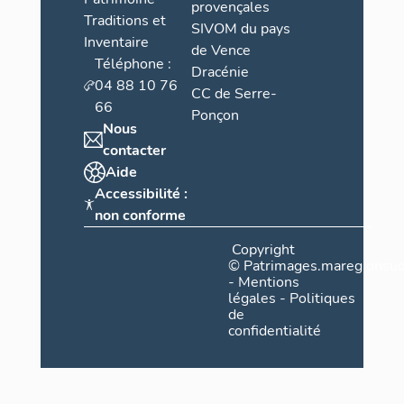
provençales
Traditions et
SIVOM du pays
Inventaire
de Vence
Téléphone :
Dracénie
04 88 10 76
CC de Serre-
66
Ponçon
Nous
contacter
Aide
Accessibilité :
non conforme
Copyright
©
Patrimages.maregionsud
-
Mentions
légales
-
Politiques
de
confidentialité